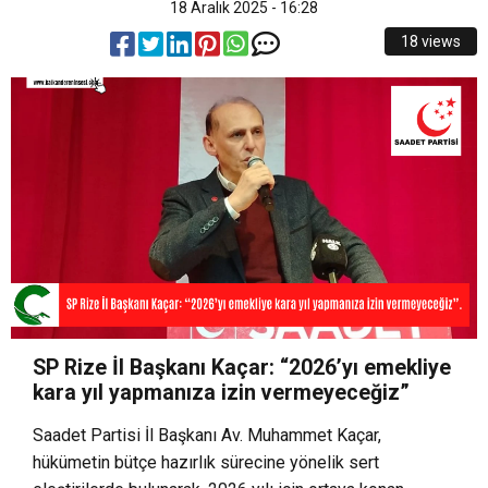
18 Aralık 2025 - 16:28
10:47
Türk Çayı Dünya Kupalarını Dolduruyor:
kadrolarına yerleştirme sonuçları açıklandı.
18 views
9:09
Rize Belediyesi Meydan Otoparkı Kartlı Sisteme
İhracatta %38’lik Rekor Artış.
15:19
Yerelde desteklenecek 303 proje kalkınmanın
Geçti.
anahtarı olacak.
SP Rize İl Başkanı Kaçar: “2026’yı emekliye
kara yıl yapmanıza izin vermeyeceğiz”
Saadet Partisi İl Başkanı Av. Muhammet Kaçar,
hükümetin bütçe hazırlık sürecine yönelik sert