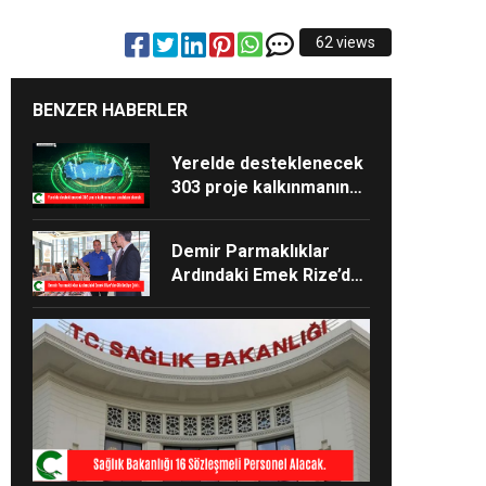
62 views
BENZER HABERLER
Yerelde desteklenecek
303 proje kalkınmanın
anahtarı olacak.
Demir Parmaklıklar
Ardındaki Emek Rize’de
Görücüye Çıktı.