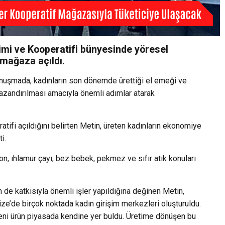
işimi ve Kooperatifi bünyesinde yöresel
 mağaza açıldı.
onuşmada, kadınların son dönemde ürettiği el emeği ve
azandırılması amacıyla önemli adımlar atarak
ifi açıldığını belirten Metin, üreten kadınların ekonomiye
i.
yon, ıhlamur çayı, bez bebek, pekmez ve sıfır atık konuları
 de katkısıyla önemli işler yapıldığına değinen Metin,
ize’de birçok noktada kadın girişim merkezleri oluşturuldu.
yeni ürün piyasada kendine yer buldu. Üretime dönüşen bu