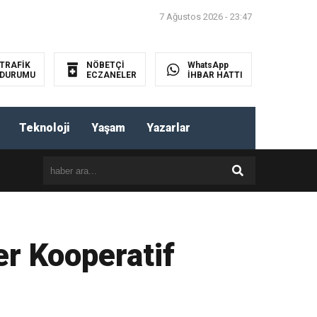
7 Ağustos 2026 - 23:47
TRAFİK
NÖBETÇİ
WhatsApp
DURUMU
ECZANELER
İHBAR HATTI
HABER
GÖNDER
Teknoloji
Yaşam
Yazarlar
er Kooperatif