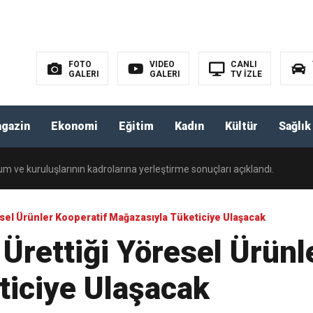
a yola çıktı.
FOTO
VIDEO
CANLI
GALERI
GALERI
TV İZLE
İPLİLER YARDIMLAŞMA DERNEĞİ OLAĞAN GENEL KURUL ÇAĞRISI.
gazin
Ekonomi
Eğitim
Kadın
Kültür
Sağlık
m ve kuruluşlarının kadrolarına yerleştirme sonuçları açıklandı.
nı Dolduruyor: İhracatta %38’lik Rekor Artış.
resel Ürünler Kooperatif Mağazasıyla Tüketiciye Ulaşacak
 Ürettiği Yöresel Ürünl
oparkı Kartlı Sisteme Geçti.
ticiye Ulaşacak
303 proje kalkınmanın anahtarı olacak.