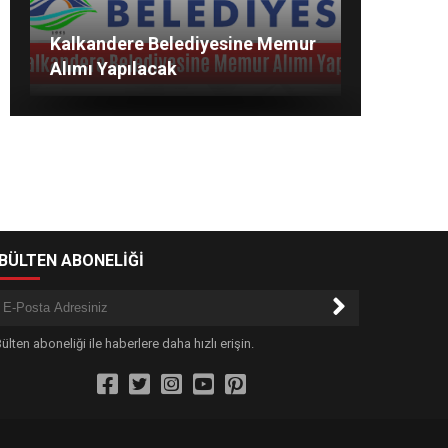
Kalkandere Belediyesine Memur
RİZE’DE 2021 YAZ GENÇLİK
KAMPLARI BAŞVURULARI
RİZE’DE 2021 YAZ GENÇLİK
Kalkandere Belediyesine Memur
Alımı Yapılacak
KAMPLARI BAŞVURULARI
Alımı Yapılacak
BAŞLADI
BAŞLADI
-BÜLTEN ABONELİĞİ
ülten aboneliği ile haberlere daha hızlı erişin.