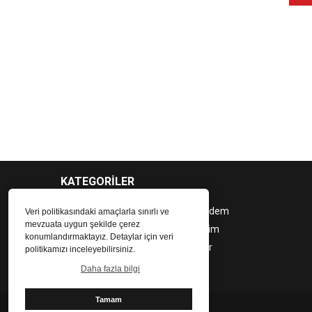
KATEGORİLER
Bölgesel
Gündem
Veri politikasındaki amaçlarla sınırlı ve
mevzuata uygun şekilde çerez
Ekonomi
Eğitim
konumlandırmaktayız. Detaylar için veri
Yaşam
Spor
politikamızı inceleyebilirsiniz.
Daha fazla bilgi
Tamam