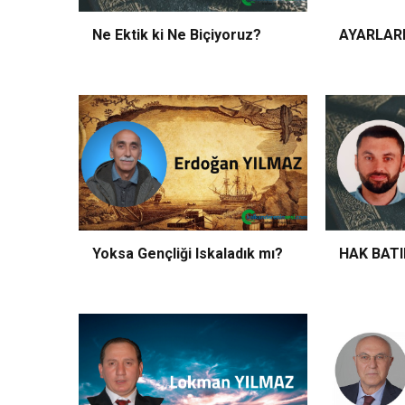
10:47
Türk Çayı Dünya Kupaları
Ne Ektik ki Ne Biçiyoruz?
9:09
Rize Belediyesi Meydan Ot
15:19
Yerelde desteklenecek 
Yoksa Gençliği Iskaladık mı?
HAK BAT