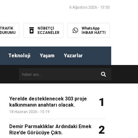
6 Ağustos 2026 - 13:53
TRAFİK
NÖBETÇİ
WhatsApp
DURUMU
ECZANELER
İHBAR HATTI
HABER
GÖNDER
Teknoloji
Yaşam
Yazarlar
Yerelde desteklenecek 303 proje
1
kalkınmanın anahtarı olacak.
18 Haziran 2026 - 15:19
Demir Parmaklıklar Ardındaki Emek
2
Rize’de Görücüye Çıktı.