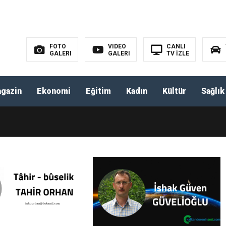
303 proje kalkınmanın anahtarı olacak.
ındaki Emek Rize’de Görücüye Çıktı.
FOTO
VIDEO
CANLI
GALERI
GALERI
TV İZLE
şmeli Personel Alacak.
gazin
Ekonomi
Eğitim
Kadın
Kültür
Sağlık
a yola çıktı.
İPLİLER YARDIMLAŞMA DERNEĞİ OLAĞAN GENEL KURUL ÇAĞRISI.
m ve kuruluşlarının kadrolarına yerleştirme sonuçları açıklandı.