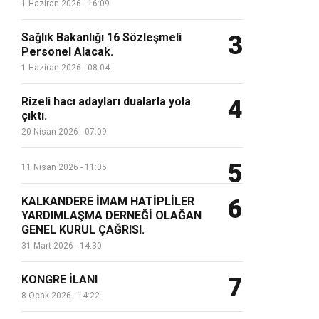
1 Haziran 2026 - 16:09
Sağlık Bakanlığı 16 Sözleşmeli
3
Personel Alacak.
1 Haziran 2026 - 08:04
Rizeli hacı adayları dualarla yola
4
çıktı.
20 Nisan 2026 - 07:09
5
11 Nisan 2026 - 11:05
KALKANDERE İMAM HATİPLİLER
6
YARDIMLAŞMA DERNEĞİ OLAĞAN
GENEL KURUL ÇAĞRISI.
31 Mart 2026 - 14:30
KONGRE İLANI
7
8 Ocak 2026 - 14:22