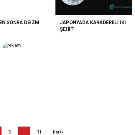
EN SONRA DEİZM
JAPONYADA KARADERELİ İKİ
ŞEHİT
3
…
11
İleri ›