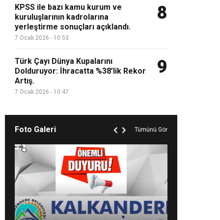
KPSS ile bazı kamu kurum ve
8
kuruluşlarının kadrolarına
yerleştirme sonuçları açıklandı.
7 Ocak 2026 - 10:53
Türk Çayı Dünya Kupalarını
9
Dolduruyor: İhracatta %38’lik Rekor
Artış.
7 Ocak 2026 - 10:47
Foto Galeri
Tümünü Gör