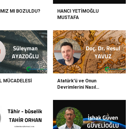
nı Dolduruyor: İhracatta %38’lik Rekor Artış.
AYARLARIMIZ MI BOZULDU?
HANCI YETİMOĞLU
MUSTAFA
oparkı Kartlı Sisteme Geçti.
303 proje kalkınmanın anahtarı olacak.
IL MÜCADELESİ
Atatürk’ü ve Onun
Devrimlerini Nasıl
Okumalıyız?