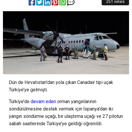
251 views
10:53
KPSS ile bazı kamu kurum ve kuruluşlarının
KURUL ÇAĞRISI.
10:47
Türk Çayı Dünya Kupalarını Dolduruyor:
kadrolarına yerleştirme sonuçları açıklandı.
9:09
Rize Belediyesi Meydan Otoparkı Kartlı Sisteme
İhracatta %38’lik Rekor Artış.
15:19
Yerelde desteklenecek 303 proje kalkınmanın
Geçti.
anahtarı olacak.
Dün de Hırvatistan’dan yola çıkan Canadair tipi uçak
Türkiye’ye gelmişti.
Türkiye’de
devam eden
orman yangınlarının
söndürülmesine destek vermek için İspanya’dan iki
yangın söndürme uçağı, bir ulaştırma uçağı ve 27 pilotun
sabah saatlerinde Türkiye’ye geldiği öğrenildi.