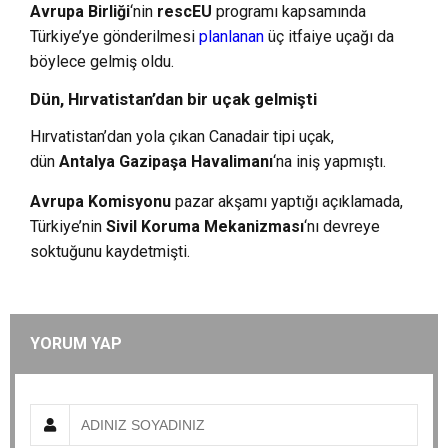
Avrupa Birliği
‘nin
rescEU
programı kapsamında
Türkiye’ye gönderilmesi
planlanan
üç itfaiye uçağı da
böylece gelmiş oldu.
Dün, Hırvatistan’dan bir uçak gelmişti
Hırvatistan’dan yola çıkan Canadair tipi uçak,
dün
Antalya Gazipaşa Havalimanı
‘na iniş yapmıştı.
Avrupa Komisyonu
pazar akşamı yaptığı açıklamada,
Türkiye’nin
Sivil Koruma Mekanizması
‘nı devreye
soktuğunu kaydetmişti.
YORUM YAP