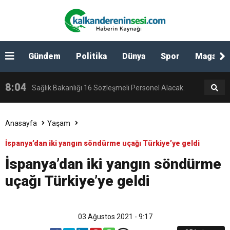
15:19
Yerelde desteklenecek 303 proje kalkınmanın
Geçti.
16:09
Gündem
Politika
Dünya
Spor
Magazin
Demir Parmaklıklar Ardındaki Emek Rize’de
anahtarı olacak.
8:04
Sağlık Bakanlığı 16 Sözleşmeli Personel Alacak.
Görücüye Çıktı.
7:09
Rizeli hacı adayları dualarla yola çıktı.
Anasayfa
Yaşam
İspanya’dan iki yangın söndürme uçağı Türkiye’ye geldi
11:05
İspanya’dan iki yangın söndürme
uçağı Türkiye’ye geldi
14:30
KALKANDERE İMAM HATİPLİLER
14:22
KONGRE İLANI
YARDIMLAŞMA DERNEĞİ OLAĞAN GENEL
03 Ağustos 2021 - 9:17